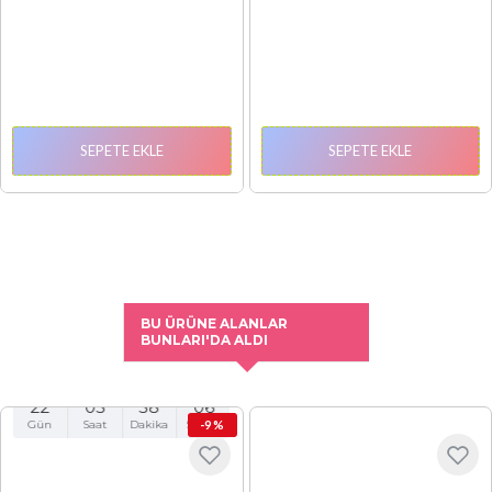
SEPETE EKLE
SEPETE EKLE
BU ÜRÜNE ALANLAR
BUNLARI'DA ALDI
22
05
58
06
Gün
Saat
Dakika
Saniye
-9 %