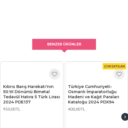
BENZER ÜRÜNLER
ÇOK SATILAN
Kıbrıs Barış Harekatı'nın
Türkiye Cumhuriyeti-
50.Yıl Dönümü Bimetal
Osmanlı İmparatorluğu
Tedavül Hatıra 5 Türk Lirası
Madeni ve Kağıt Paraları
2024 PDE137
Kataloğu 2024 PDX94
950,00TL
400,00TL